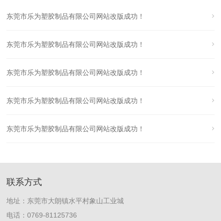
东莞市乐为塑胶制品有限公司网站改版成功！
东莞市乐为塑胶制品有限公司网站改版成功！
东莞市乐为塑胶制品有限公司网站改版成功！
东莞市乐为塑胶制品有限公司网站改版成功！
东莞市乐为塑胶制品有限公司网站改版成功！
联系方式
地址：东莞市大朗镇水平村象山工业城
电话：0769-81125736