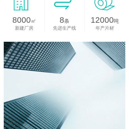
8000
8
12000
㎡
条
吨
新建厂房
先进生产线
年产片材